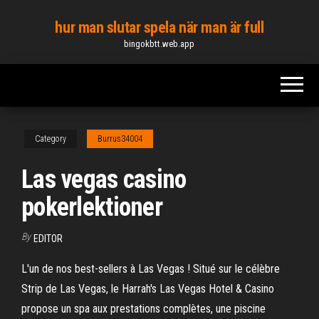
Skip
hur man slutar spela när man är full
to
bingokbtt.web.app
the
content
Category
Burrus34004
Las vegas casino
pokerlektioner
By
EDITOR
L'un de nos best-sellers à Las Vegas ! Situé sur le célèbre
Strip de Las Vegas, le Harrah's Las Vegas Hotel & Casino
propose un spa aux prestations complètes, une piscine