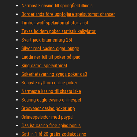
Närmaste casino till springfield illinois
Borderlands före uppföljare spelautomat chanser
Timber wolf spelautomat stor vinst
Texas holdem poker statistik kalkylator
Svart jack bitumenfärg 25l
Silver reef casino cigar lounge
Ladda ner full tilt poker på ipad
King camel spelautomat
Säkerhetsvarning zynga poker ca3
Senaste nytt om online poker
Närmaste kasino till shasta lake
Soaring eagle casino onlinespel
Grosvenor casino poker app
Onlinespelsidor med paypal
Das ist casino free spins bonus
Sätt in 1 få 20 gratis zodiakcasino