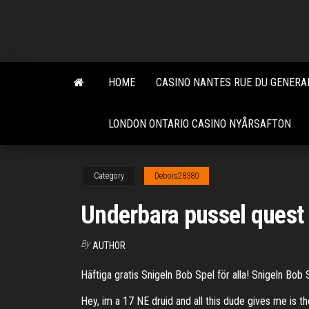
Skip
to
the
content
HOME
CASINO NANTES RUE DU GENERA
LONDON ONTARIO CASINO NYÅRSAFTON
Category
Debois28380
Underbara pussel quest h
By
AUTHOR
Häftiga gratis Snigeln Bob Spel för alla! Snigeln Bob
Hey, im a 17 NE druid and all this dude gives me is t