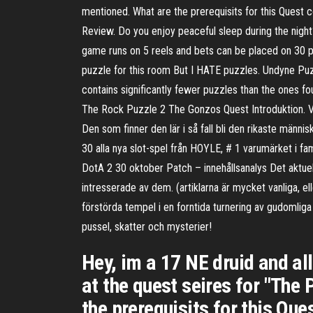
mentioned. What are the prerequisits for this Quest
Review. Do you enjoy peaceful sleep during the night?
game runs on 5 reels and bets can be placed on 30 p
puzzle for this room But I HATE puzzles. Undyne Puz
contains significantly fewer puzzles than the ones fo
The Rock Puzzle 2 The Gonzos Quest Introduktion. Vi 
Den som finner den lär i så fall bli den rikaste männ
30 alla nya slot-spel från HOYLE, # 1 varumärket i f
DotA 2 30 oktober Patch – innehållsanalys Det aktue
intresserade av dem. (artiklarna är mycket vanliga, el
förstörda tempel i en forntida turnering av gudomlig
pussel, skatter och mysterier!
Hey, im a 17 NE druid and all
at the quest seires for "The
the prerequisits for this Qu