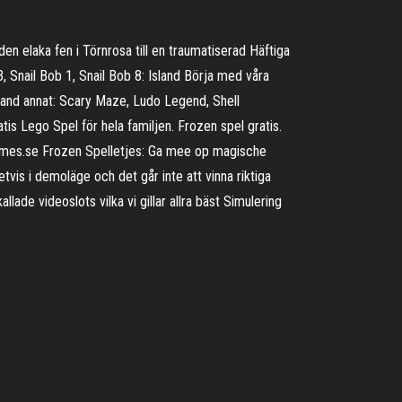
n elaka fen i Törnrosa till en traumatiserad Häftiga
, Snail Bob 1, Snail Bob 8: Island Börja med våra
 bland annat: Scary Maze, Ludo Legend, Shell
is Lego Spel för hela familjen. Frozen spel gratis.
games.se Frozen Spelletjes: Ga mee op magische
tvis i demoläge och det går inte att vinna riktiga
llade videoslots vilka vi gillar allra bäst Simulering