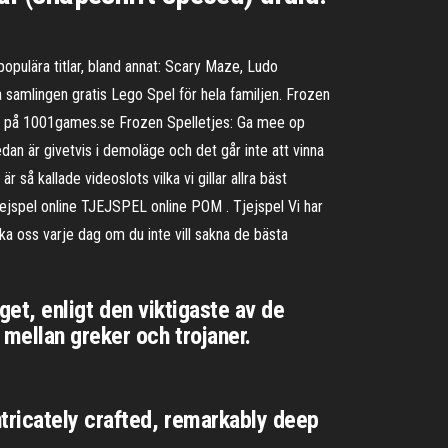
opulära titlar, bland annat: Scary Maze, Ludo
 samlingen gratis Lego Spel för hela familjen. Frozen
tas på 1001games.se Frozen Spelletjes: Ga mee op
dan är givetvis i demoläge och det går inte att vinna
r så kallade videoslots vilka vi gillar allra bäst
jejspel online TJEJSPEL online POM . Tjejspel Vi har
söka oss varje dag om du inte vill sakna de bästa
iget, enligt den viktigaste av de
 mellan greker och trojaner.
tricately crafted, remarkably deep