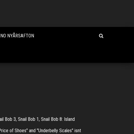
INO NYÅRSAFTON
l Bob 3, Snail Bob 1, Snail Bob 8: Island
Price of Shoes" and "Underbelly Scales" isnt