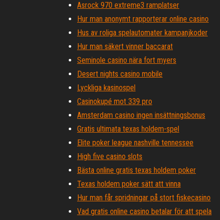
Asrock 970 extreme3 ​​ramplatser
Hur man anonymt rapporterar online casino
Hus av roliga spelautomater kampanjkoder
Hur man säkert vinner baccarat
Seminole casino nära fort myers
Desert nights casino mobile
Lyckliga kasinospel
Casinokupé mot 339 pro
Amsterdam casino ingen insättningsbonus
Gratis ultimata texas holdem-spel
Elite poker league nashville tennessee
High five casino slots
Bästa online gratis texas holdem poker
Texas holdem poker sätt att vinna
Hur man får spridningar på stort fiskecasino
Vad gratis online casino betalar för att spela