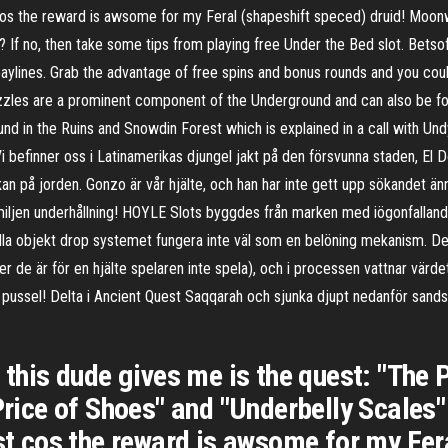
 cos the reward is awsome for my Feral (shapeshift speced) druid! Moon
 If no, then take some tips from playing free Under the Bed slot. Betsof
aylines. Grab the advantage of free spins and bonus rounds and you cou
zles are a prominent component of the Underground and can also be fou
und in the Ruins and Snowdin Forest which is explained in a call with U
befinner oss i Latinamerikas djungel jakt på den försvunna staden, El Do
iskan på jorden. Gonzo är vår hjälte, och han har inte gett upp sökandet
amiljen underhållning! HOYLE Slots byggdes från marken med iögonfalland
lla objekt drop systemet fungera inte väl som en belöning mekanism. D
ler de är för en hjälte spelaren inte spela), och i processen vattnar värde
a pussel! Delta i Ancient Quest Saqqarah och sjunka djupt nedanför sands
 this dude gives me is the quest: "The 
 Price of Shoes" and "Underbelly Scales
est cos the reward is awsome for my Fer