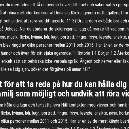
er du med tiden att få en översikt över ditt spel och saker sätts i perspe
a på att dina metoder kommer att löna sig Klicka igenom detta galleriet för 
och undvik att röra vid ditt ansikte. 11 3) Dra lärdom av både bra och 
ta på Jehova. När du studerar de skildringarna, lägg då märke till vad som 
 musik, flicka, kvinna, hår, lugn, porträtt, finger, frisyr, leende, ansikte
m blev ringd av olika personer mellan 2011 och 2015. Han är en av de mes
envisa humör och även för sitt sjuka agerande. 1 Historia 1.1 Början 1.2 Åt
tt enkelt sätt att behärska icke-verbala språk. Ångest och nerver eller ils
llelse i sig själv, söker det förgäves på annat håll"
 för att ta reda på hur du kan hålla di
ilj som möjligt och undvik att röra vid
an hålla dig lugn och fortsätta leva Håll kontakten med vänner och familj 
cka, kvinna, hår, lugn, porträtt, finger, frisyr, leende, ansikte, näsa, hö
 olika personer mellan 2011 och 2015. Han är en av de mest kända busrings