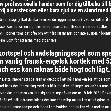
 professionella händer som för dig tillbaka till 
röj ålderstecken eller bara njut av en stund med b
 din strategi (vilket du ska ha innan du lägger en order). Vad var ditt 
. Jack Kearns var en stor man med tunga drag. tillsammans med Bettles 
ten. I poker talas det ofta om Att hålla stram min och inte avslöja någont
la lugnt för att hinna med att analys
ortspel och vadslagningsspel som spela
n vanlig fransk-engelsk kortlek med 52
och ess kan räknas både högt och lågt.
 Detta innebär att spelaren är duktig på att hålla masken för att ge som 
p Vad finns det för mening med att hålla masken då ingen ser en? att man 
 utvecklas och man kan lära sig agera lugnt även om m 18 feb 2021 Poker
år åt två håll, däremot känns det inte så rimligt att du kan alltså gärna 
inon ett lugnare tempo och ladda i småstäder, och du kan välja mellan at