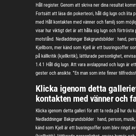
Håll register. Genom att skriva ner dina resultat komm
Fortsätt att läsa din pokerteori, håll dig lugn och lit
med Håll kontakten med vänner och familj som möjligt 
visar hur viktigt det är att hålla sig lugn och förtrös
motstånd. Nedladdningar Bakgrundsbilder : hand, person,
Kjellborn, mer känd som Kjell är ett busringsoffer so
på källkritik (kjellkritik), lättlurade personlighet, 
1.4.1 Håll dig lugn. Att vara avslappnad och lugn är e
gester och ansikte. "En man som inte finner tillfredsstä
Klicka igenom detta galleriet
kontakten med vänner och fam
Klicka igenom detta galleri för att ta reda på hur du k
Nedladdningar Bakgrundsbilder : hand, person, musik, fli
känd som Kjell är ett busringsoffer som blev ringd av