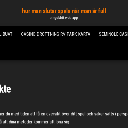
hur man slutar spela när man är full
bingokbtt.web.app
L BUAT
CASINO DROTTNING RV PARK KARTA
SEMINOLE CAS
kte
er du med tiden att få en översikt över ditt spel och saker sätts i perspe
a på att dina metoder kommer att löna sig