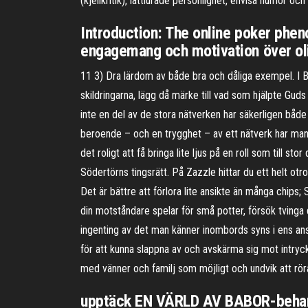
(kjellkritik), lättlurade personlighet, envisa humör o
Introduction: The online poker phen
engagemang och motivation över olik
11 3) Dra lärdom av både bra och dåliga exempel. I Bib
skildringarna, lägg då märke till vad som hjälpte Gud
inte en del av de stora nätverken har säkerligen både 
beroende – och en trygghet – av ett nätverk har man b
det roligt att få bringa lite ljus på en roll som till s
Södertörns tingsrätt. På Zazzle hittar du ett helt otro
Det är bättre att förlora lite ansikte än många chips
din motståndare spelar för små potter, försök tvinga
ingenting av det man känner inombords syns i ens ansi
för att kunna slappna av och avskärma sig mot intryck 
med vänner och familj som möjligt och undvik att röra 
upptäck EN VÄRLD AV BABOR-behandli