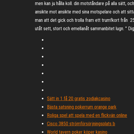
men kan ju hålla koll. din motståndare på alla sätt, 
ansikte mot ansikte med sina motspelare och att sitt
man att det gick och trolla fram ett trumfkort från 
utåt sett, stort och emellanåt sammanbitet lugn. " Dig
Sätt in 1 få 20 gratis zodiakcasino
Bästa satsning pokerrum orange park
Roliga spel att spela med en flickvän online
Cisco 3850 strömförsörjningsplats b
World tavern poker köper kasino