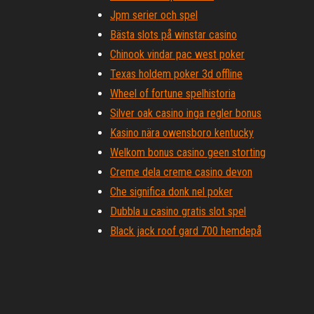
Jpm serier och spel
Bästa slots på winstar casino
Chinook vindar pac west poker
Texas holdem poker 3d offline
Wheel of fortune spelhistoria
Silver oak casino inga regler bonus
Kasino nära owensboro kentucky
Welkom bonus casino geen storting
Creme dela creme casino devon
Che significa donk nel poker
Dubbla u casino gratis slot spel
Black jack roof gard 700 hemdepå
Casino gujan mestras tournois poker