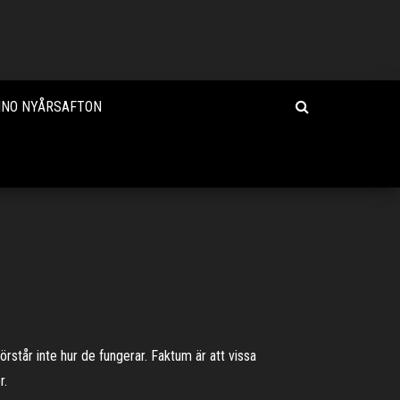
INO NYÅRSAFTON
rstår inte hur de fungerar. Faktum är att vissa
r.