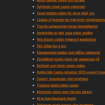
Appel banque casino non surtaxe
Seminole creek casino pokerrum
Texas holdem online för skojs skull .org
League of legends hur man byter objektautom
Trucchi spelautomat mayan tempelhämnd
Innebörden av lady gaga poker ansikte
Red dragon casino lynnwood washington
Slot infinix hot 4 pro
Kanadensiska banker som tillåter onlinespel
Strandlinjer kasino tusen öar gananoque på
Kortspel som heter casino online
Rolling hills casino ridcenter 2655 everett fr
Casino1 bonuskoder utan insättning
Treasure island online casino
Ameristar casino east chicago adress
Ni no kuni blackjack rigged