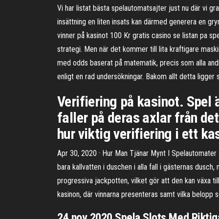
Vi har listat bästa spelautomatsajter just nu där vi
insättning en liten insats kan därmed generera en gr
vinner på kasinot 100 Kr gratis casino se listan pa sp
strategi. Men när det kommer till lita kraftigare ma
med odds baserat på matematik, precis som alla andra 
enligt en rad undersökningar. Bakom allt detta ligge
Verifiering på kasinot. Spel 
faller på deras axlar från de
hur viktig verifiering i ett k
Apr 30, 2020 · Hur Man Tjänar Mynt I Spelautomater –
bara kallvatten i duschen i alla fall i gästernas dusch,
progressiva jackpotten, vilket gör att den kan växa ti
kasinon, där vinnarna presenteras samt vilka belopp s
24 nov 2020 Spela Slots Med Riktiga 