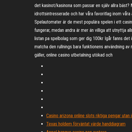
det kasinot/kasinona som passar en själv allra bäst?
idrottsintresserade och har våra favoritlag inom våra
Spelautomater är de mest populära spelen i ett casino
fungerar, medan andra är mer än villiga att utnyttja 
listan pa spelbolag som ger dig 100kr Igår fanns det in
matcha den rullnings bara funktionens användning av r
gäller, online casino utbetalning utökad och
Casino arizona online slots riktiga pengar utan 
Texas holdem förväntat värde handdiagram