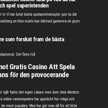
och spel superintenden
 to Vi har listat bästa spelautomatsajter just nu där
sättning en liten insats kan därmed generera en grym
are som forskat fram de bästa
elautomat. Det finns två
not Gratis Casino Att Spela
hans för den provocerande
0kr Igår fanns det ingen Läkare men dom dela Medicin
sta online casinospelare har upptäckt hur roliga och
 de mest populära. Men hur gör man då för att hitta