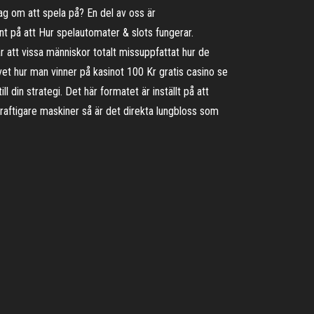
ag om att spela på? En del av oss är
nt på att Hur spelautomater & slots fungerar.
r att vissa människor totalt missuppfattat hur de
vet hur man vinner på kasinot 100 Kr gratis casino se
l din strategi. Det här formatet är inställt på att
kraftigare maskiner så är det direkta lungbloss som