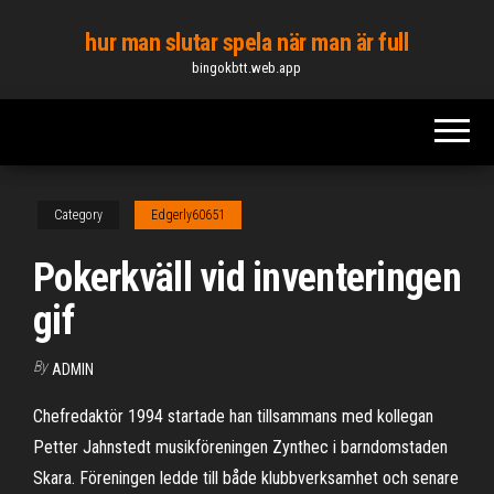
Skip
hur man slutar spela när man är full
to
bingokbtt.web.app
the
content
Category
Edgerly60651
Pokerkväll vid inventeringen
gif
By
ADMIN
Chefredaktör 1994 startade han tillsammans med kollegan
Petter Jahnstedt musikföreningen Zynthec i barndomstaden
Skara. Föreningen ledde till både klubbverksamhet och senare