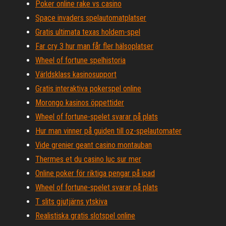
Poker online rake vs casino
Space invaders spelautomatplatser
Gratis ultimata texas holdem-spel
Far cry 3 hur man får fler hälsoplatser
Wheel of fortune spelhistoria
Världsklass kasinosupport
Gratis interaktiva pokerspel online
Morongo kasinos öppettider
Wheel of fortune-spelet svarar på plats
Hur man vinner på guiden till oz-spelautomater
Vide grenier geant casino montauban
Thermes et du casino luc sur mer
Online poker för riktiga pengar på ipad
Wheel of fortune-spelet svarar på plats
T slits gjutjärns ytskiva
Realistiska gratis slotspel online