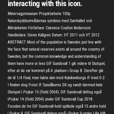
interacting with this icon.
Minervagymnasium Projektarbete 100p
Naturskyddsområdernas symbios med Samhället och
Allmänheten Författare: Clarence Coulton Andersson
Handledare: Sören Källgren Datum: HT 2011 och VT 2012
ABSTRACT Most of the population in Sweden just live with
the face that natural reserves exists all around the country of
Sweden, but the common knowledge and understanding of
them have more or less GIF Sundsvall 1 gik videre til Slutspel,
efter at de var kommet på 4. pladsen i Group B. Derefter gik
de til 1/4 Final, men tabte den mod Kubikenborgs IF med 0-2.
I finalen slog Frösö IF Sandåkerns SK og vandt dermed hele
Slutspel i Pojkar 15 (född 2004). GIF Sundsvall deltog også
iPojkar 14 (född 2004) under GIF Sundsvall Cup 2018.
Foruden de tre GIF Sundsvall-hold spillede også 15 andre hold
i Pojkar 9. GIF Sundsvall deltog også i Pojkar 9 under Lilla VM