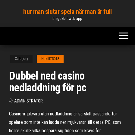
Skip
hur man slutar spela när man är full
to
bingokbtt.web.app
the
content
Category
Hukill75018
Dubbel ned casino
nedladdning för pc
By
ADMINISTRATOR
Casino-mjukvara utan nedladdning är särskilt passande för
spelare som inte kan ladda ner mjukvaran till deras PC, som
hellre skulle vilka bespara sig tiden som krävs för