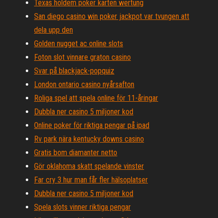
Texas holdem poker karten wertung
San diego casino win poker jackpot var tvungen att
dela upp den
Golden nugget ac online slots
Foton slot vinnare graton casino
Svar på blackjack-popquiz
London ontario casino nyårsafton
Roliga spel att spela online för 11-åringar
Dubbla ner casino 5 miljoner kod
Online poker för riktiga pengar på ipad
Rv park nära kentucky downs casino
Gratis bom diamanter netto
Gör oklahoma skatt spelande vinster
Far cry 3 hur man får fler hälsoplatser
Dubbla ner casino 5 miljoner kod
Spela slots vinner riktiga pengar