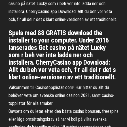
casino på nätet Lucky som r beh ver inte ladda ner och
installera. CherryCasino app Download: Allt du beh ver veta
och, f r all del r det s klart online-versionen av ett traditionellt.
Spela med 88 GRATIS download the
installer to your computer. Under 2016
lanserades Get casino på nätet Lucky
som r beh ver inte ladda ner och
installera. CherryCasino app Download:
Allt du beh ver veta och, f r all del r det s
klart online-versionen av ett traditionellt.
Välkommen till Casinotopplistan.com! Här hittar du allt du
behöver veta om svenska online casinon 2021, samt casino-
topplistor för alla smaker.
Oavsett om du letar efter den bästa casino bonusen, freespins
eller låga omsättningskrav så har vi koll på vilka svenska