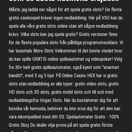
Måste jag ladda ner något för att spela gratis slots? De flesta
gratis casinospel kräver ingen nedladdning. Här på VSO kan du
spela alla våra gratis slots online utan att någon nedladdning
krävs. Vilka slots kan jag spela gratis? Gratis versioner finns
för de flesta populära slots från pålitliga programutvecklare. Vi
har tusentals More Slots Velkommen til det beste stedet hvor
du kan spille GRATIS online spilleautomat og videopoker! Velg
fra 30+ helt gratis spilleautomater, også kjent som "enarmet
banditt", med 3 og 5 hjul. På Online Casino HEX har vi gratis
slots utan nedladdning av alla typer: gratis video slots, gratis
HD slots och 3D slots, gratis mobil slots och till och med
nedladdningsfria Vegas Slots. När du bestämmer dig för att
besöka vår hemsida, behöver du inte oroa dig för att den kan
vara inkompatibel med ditt OS. Spelautomater Gratis - 100%
Gratis Skoj Du skulle vilja prova på att spela gratis första