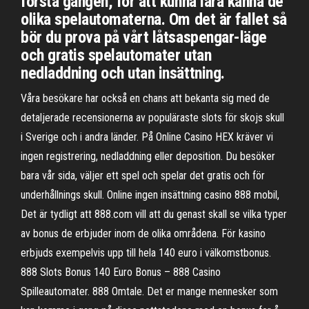
första gången, för att kunna lära känna de
olika spelautomaterna. Om det är fallet så
bör du prova på vårt låtsaspengar-läge
och gratis spelautomater utan
nedladdning och utan insättning.
Våra besökare har också en chans att bekanta sig med de
detaljerade recensionerna av populäraste slots för skojs skull
i Sverige och i andra länder. På Online Casino HEX kräver vi
ingen registrering, nedladdning eller deposition. Du besöker
bara vår sida, väljer ett spel och spelar det gratis och för
underhållnings skull. Online ingen insättning casino 888 mobil,
Det är tydligt att 888.com vill att du genast skall se vilka typer
av bonus de erbjuder inom de olika områdena. För kasino
erbjuds exempelvis upp till hela 140 euro i välkomstbonus.
888 Slots Bonus 140 Euro Bonus – 888 Casino
Spilleautomater. 888 Omtale. Det er mange mennesker som