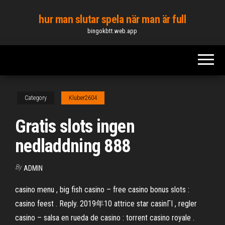
Skip
hur man slutar spela när man är full
to
bingokbtt.web.app
the
content
Category
Kluber2604
Gratis slots ingen
nedladdning 888
By
ADMIN
casino menu , big fish casino – free casino bonus slots :
casino feest . Reply. 2019年10 attrice star casinГІ , regler
casino – salsa en rueda de casino : torrent casino royale .