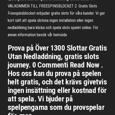
VÄLKOMMEN TILL FREESPINSBLOCKET 2. Gratis Slots
Freespinsblocket erbjuder gratis slots för våra kunder. Vi ger
kort sätt att spela slotsna ingen installation eller ingen
nedladdning bara klicka och spela slots spelet online. För
annan information besök vår hemsida.
Prova på Över 1300 Slottar Gratis
Utan Nedladdning, gratis slots
journey. 0 Commenti Read Now .
Hos oss kan du prova på spelen
helt gratis, och det krävs givetvis
ingen insättning eller kostnad för
att spela. Vi bjuder på
spelpengarna som du provspelar